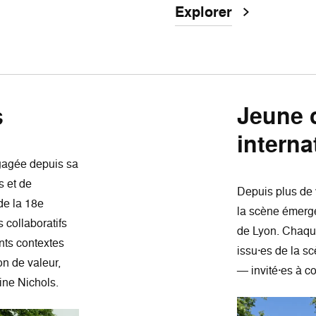
Explorer
Jeune 
s
interna
gagée depuis sa
s et de
Depuis plus de v
de la 18e
la scène émerge
 collaboratifs
de Lyon. Chaque
ents contextes
issu·es de la sc
on de valeur,
— invité·es à c
rine Nichols.