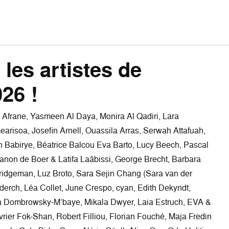
les artistes de
026 !
 Afrane, Yasmeen Al Daya, Monira Al Qadiri, Lara
arisoa, Josefin Arnell, Ouassila Arras, Serwah Attafuah,
h Babirye, Béatrice Balcou Eva Barto, Lucy Beech, Pascal
 Manon de Boer & Latifa Laâbissi, George Brecht, Barbara
 Bridgeman, Luz Broto, Sara Sejin Chang (Sara van der
derch, Léa Collet, June Crespo, cyan, Edith Dekyndt,
 Dombrowsky-M’baye, Mikala Dwyer, Laia Estruch, EVA &
ier Fok-Shan, Robert Filliou, Florian Fouché, Maja Fredin