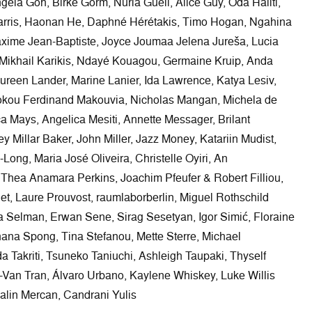
ngela Goh, Birke Gorm, Núria Güell, Alice Guy, Oda Haliti,
rris, Haonan He, Daphné Hérétakis, Timo Hogan, Ngahina
xime Jean-Baptiste, Joyce Joumaa Jelena Jureša, Lucia
 Mikhail Karikis, Ndayé Kouagou, Germaine Kruip, Anda
aureen Lander, Marine Lanier, Ida Lawrence, Katya Lesiv,
okou Ferdinand Makouvia, Nicholas Mangan, Michela de
a Mays, Angelica Mesiti, Annette Messager, Brilant
ey Millar Baker, John Miller, Jazz Money, Katariin Mudist,
ong, Maria José Oliveira, Christelle Oyiri, An
Thea Anamara Perkins, Joachim Pfeufer & Robert Filliou,
net, Laure Prouvost, raumlaborberlin, Miguel Rothschild
 Selman, Erwan Sene, Sirag Sesetyan, Igor Simić, Floraine
ana Spong, Tina Stefanou, Mette Sterre, Michael
a Takriti, Tsuneko Taniuchi, Ashleigh Taupaki, Thyself
-Van Tran, Álvaro Urbano, Kaylene Whiskey, Luke Willis
alin Mercan, Candrani Yulis