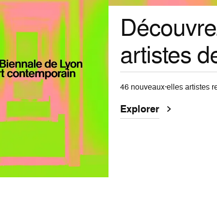
Prévente 
Profitez de la prévente excep
Le PASS est à
20€
au lieu d
Le PASS est valable du 19
Il donne accès aux 4 lieux p
Explorer