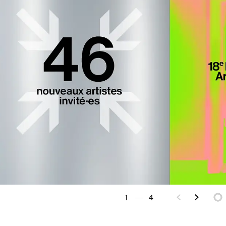
2
—
4