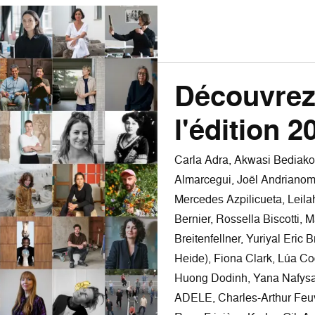
Découvrez 
l'édition 2
Carla Adra, Akwasi Bediako
Almarcegui, Joël Andrianome
Mercedes Azpilicueta, Leila
Bernier, Rossella Biscotti,
Breitenfellner, Yuriyal Eric
Heide), Fiona Clark, Lúa Co
Huong Dodinh, Yana Nafysa
ADELE, Charles-Arthur Feuvr