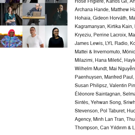
Rose Frigière, Karlos Gil, A
Archana Hande, Matthew Ha
Hohaia, Gideon Horváth, Ma
Kagramanyan, Kirtika Kain,
Kryeziu, Perrine Lacroix, M
James Lewis, LYL Radio, K
Mattei & Invernomuto, Mónic
Milazimi, Hana Miletić, Hayl
Wilhelm Mundt, Mai Nguyễn-L
Paenhuysen, Manfred Paul, 
Susan Philipsz, Valentin Pi
Éléonore Saintagnan, Selma
Sintès, Yehwan Song, Sriwh
Stevenson, Pol Taburet, Hud
Agency, Minh Lan Tran, Thu
Thompson, Can Yıldırım & L