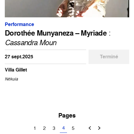
Performance
Dorothée Munyaneza – Myriade
:
Cassandra Moun
27 sept.2025
Terminé
Villa Gillet
Nékuia
Pages
4
1
2
3
5