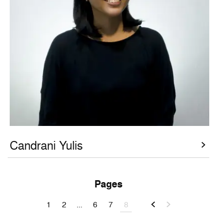
Candrani Yulis
Pages
8
1
2
...
6
7