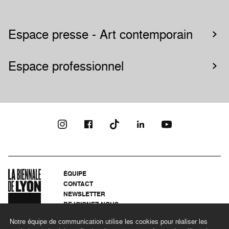
Espace presse - Art contemporain
Espace professionnel
ÉQUIPE
CONTACT
NEWSLETTER
REJOIGNEZ-NOUS
ARCHIVES
Notre équipe de communication utilise les cookies pour réaliser les
CONFIDENTIALITÉ