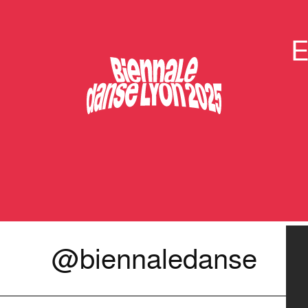
E
@biennaledanse