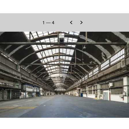
1
—
4