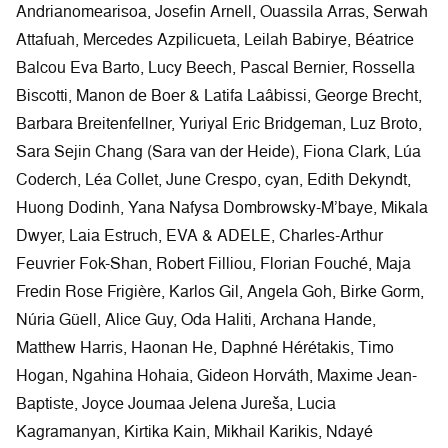
Andrianomearisoa, Josefin Arnell, Ouassila Arras, Serwah
Attafuah, Mercedes Azpilicueta, Leilah Babirye, Béatrice
Balcou Eva Barto, Lucy Beech, Pascal Bernier, Rossella
Biscotti, Manon de Boer & Latifa Laâbissi, George Brecht,
Barbara Breitenfellner, Yuriyal Eric Bridgeman, Luz Broto,
Sara Sejin Chang (Sara van der Heide), Fiona Clark, Lúa
Coderch, Léa Collet, June Crespo, cyan, Edith Dekyndt,
Huong Dodinh, Yana Nafysa Dombrowsky-M’baye, Mikala
Dwyer, Laia Estruch, EVA & ADELE, Charles-Arthur
Feuvrier Fok-Shan, Robert Filliou, Florian Fouché, Maja
Fredin Rose Frigière, Karlos Gil, Angela Goh, Birke Gorm,
Núria Güell, Alice Guy, Oda Haliti, Archana Hande,
Matthew Harris, Haonan He, Daphné Hérétakis, Timo
Hogan, Ngahina Hohaia, Gideon Horváth, Maxime Jean-
Baptiste, Joyce Joumaa Jelena Jureša, Lucia
Kagramanyan, Kirtika Kain, Mikhail Karikis, Ndayé