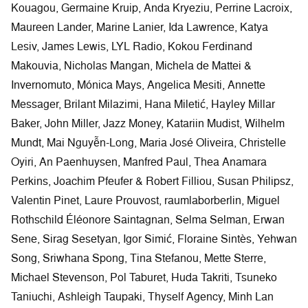
Kouagou, Germaine Kruip, Anda Kryeziu, Perrine Lacroix,
Maureen Lander, Marine Lanier, Ida Lawrence, Katya
Lesiv, James Lewis, LYL Radio, Kokou Ferdinand
Makouvia, Nicholas Mangan, Michela de Mattei &
Invernomuto, Mónica Mays, Angelica Mesiti, Annette
Messager, Brilant Milazimi, Hana Miletić, Hayley Millar
Baker, John Miller, Jazz Money, Katariin Mudist, Wilhelm
Mundt, Mai Nguyễn-Long, Maria José Oliveira, Christelle
Oyiri, An Paenhuysen, Manfred Paul, Thea Anamara
Perkins, Joachim Pfeufer & Robert Filliou, Susan Philipsz,
Valentin Pinet, Laure Prouvost, raumlaborberlin, Miguel
Rothschild Éléonore Saintagnan, Selma Selman, Erwan
Sene, Sirag Sesetyan, Igor Simić, Floraine Sintès, Yehwan
Song, Sriwhana Spong, Tina Stefanou, Mette Sterre,
Michael Stevenson, Pol Taburet, Huda Takriti, Tsuneko
Taniuchi, Ashleigh Taupaki, Thyself Agency, Minh Lan