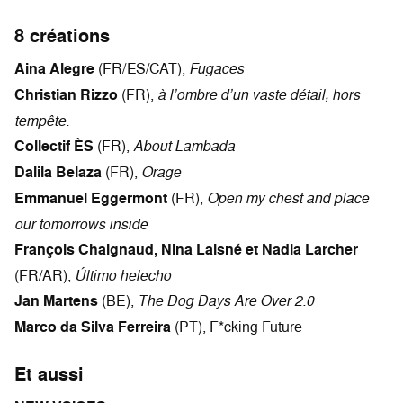
8 créations
Aina Alegre
(FR/ES/CAT),
Fugaces
Christian Rizzo
(FR),
à l’ombre d’un vaste détail, hors
tempête.
Collectif ÈS
(FR),
About Lambada
Dalila Belaza
(FR),
Orage
Emmanuel Eggermont
(FR),
Open my chest and place
our tomorrows inside
François Chaignaud, Nina Laisné et Nadia Larcher
(FR/AR),
Último helecho
Jan Martens
(BE),
The Dog Days Are Over 2.0
Marco da Silva Ferreira
(PT), F*cking Future
Et aussi