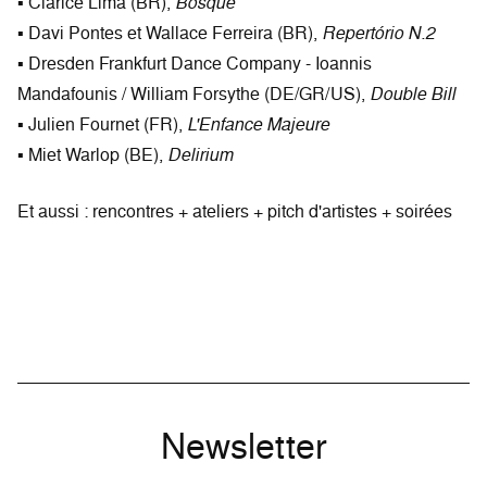
▪ Clarice Lima (BR),
Bosque
▪ Davi Pontes et Wallace Ferreira (BR),
Repertório N.2
▪ Dresden Frankfurt Dance Company - Ioannis
Mandafounis / William Forsythe (DE/GR/US),
Double Bill
▪ Julien Fournet (FR),
L'Enfance Majeure
▪ Miet Warlop (BE),
Delirium
Et aussi : rencontres + ateliers + pitch d'artistes + soirées
Newsletter