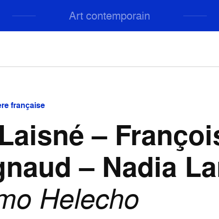
Art contemporain
re française
Laisné – Françoi
gnaud – Nadia La
imo Helecho