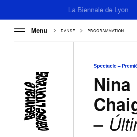
La Biennale de Lyon
Menu
DANSE
PROGRAMMATION
Spectacle – Premiè
Nina 
Chai
–
Últ