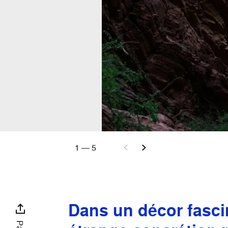
1
—
5
Dans un décor fasci