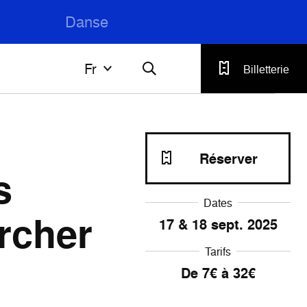
Danse
Fr
Fr
Billetterie
Français
English
Réserver
s
Dates
rcher
17 & 18 sept. 2025
Tarifs
De 7€ à 32€