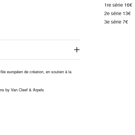
1re série 16€
2e série 13€
3e série 7€
le européen de création, en soutien à la
n
ons by Van Cleef & Arpels