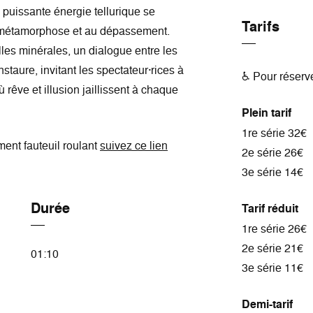
e puissante énergie tellurique se
Tarifs
la métamorphose et au dépassement.
illes minérales, un dialogue entre les
staure, invitant les spectateur·rices à
♿ Pour réserv
 rêve et illusion jaillissent à chaque
Plein tarif
1re série 32€
ent fauteuil roulant
suivez ce lien
2e série 26€
3e série 14€
Durée
Tarif réduit
1re série 26€
2e série 21€
01:10
3e série 11€
Demi-tarif