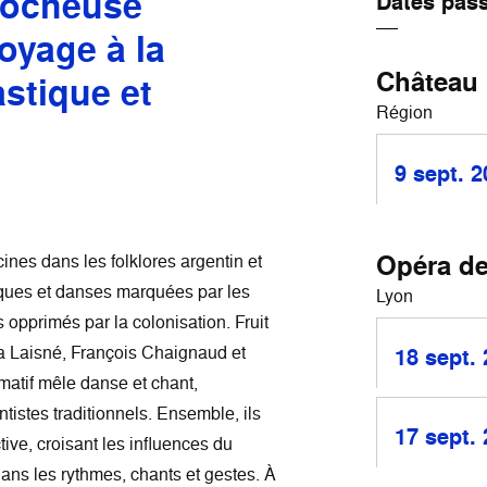
rocheuse
Dates pas
oyage à la
Château
astique et
Région
9 sept. 
Opéra d
ines dans les folklores argentin et
iques et danses marquées par les
Lyon
 opprimés par la colonisation. Fruit
na Laisné, François Chaignaud et
18 sept.
matif mêle danse et chant,
istes traditionnels. Ensemble, ils
17 sept.
tive, croisant les influences du
dans les rythmes, chants et gestes. À