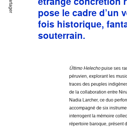
étrange concrétion 
Partager
pose le cadre d’un v
fois historique, fant
souterrain.
Último Helecho
puise ses rac
péruvien, explorant les mus
traces des peuples indigènes
de la collaboration entre Ni
Nadia Larcher, ce duo perfor
accompagné de six instrument
interrogent la mémoire collec
répertoire baroque, présent 