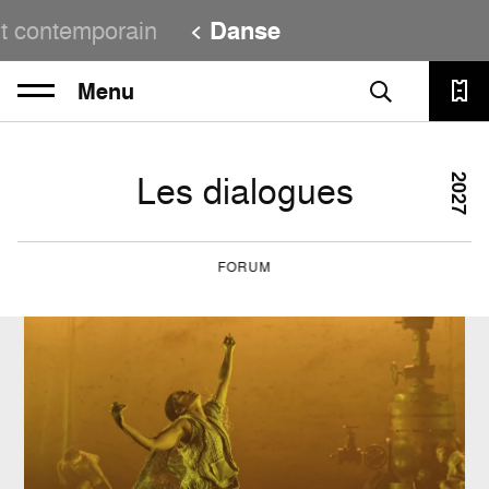
t contemporain
Danse
Menu
Les dialogues
2027
FORUM