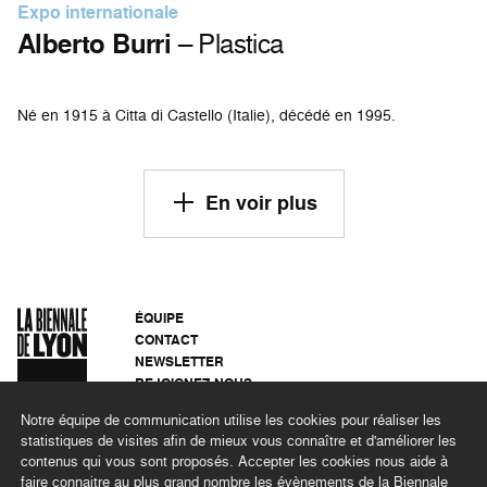
Expo internationale
Alberto Burri
– Plastica
Né en 1915 à Citta di Castello (Italie), décédé en 1995.
En voir plus
ÉQUIPE
CONTACT
NEWSLETTER
REJOIGNEZ-NOUS
ARCHIVES
Notre équipe de communication utilise les cookies pour réaliser les
CONFIDENTIALITÉ
statistiques de visites afin de mieux vous connaître et d'améliorer les
MENTIONS LÉGALES
contenus qui vous sont proposés. Accepter les cookies nous aide à
DÉMARCHE RSE
faire connaitre au plus grand nombre les évènements de la Biennale