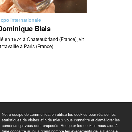
xpo internationale
Dominique Blais
é en 1974 à Chateaubriand (France), vit
t travaille à Paris (France)
Notre équipe de communication utilise les cookies pour réaliser les
statistiques de visites afin de mieux vous connaître et d'améliorer les
contenus qui vous sont proposés. Accepter les cookies nous aide à
faire connaitre au plus grand nombre les évènements de la Biennale