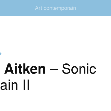
Art contemporain
e
 Aitken
– Sonic
ain II