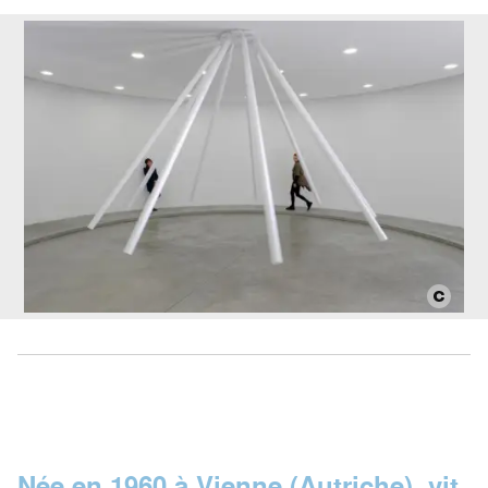
Née en 1960 à Vienne (Autriche), vit