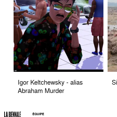
Igor Keltchewsky - alias
S
Abraham Murder
ÉQUIPE