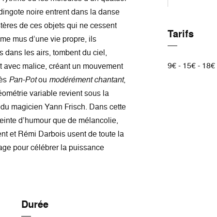
edingote noire entrent dans la danse
stères de ces objets qui ne cessent
Tarifs
mme mus d’une vie propre, ils
 dans les airs, tombent du ciel,
9€ - 15€ - 18€
nt avec malice, créant un mouvement
rès
Pan-Pot
ou
modérément chantant
,
géométrie variable revient sous la
 du magicien Yann Frisch. Dans cette
reinte d’humour que de mélancolie,
nt et Rémi Darbois usent de toute la
glage pour célébrer la puissance
Durée