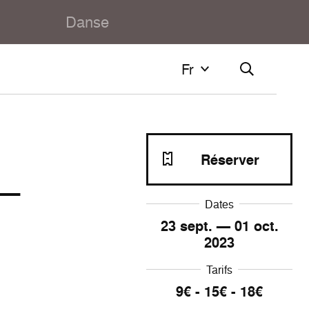
Danse
Fr
Fr
Français
English
Réserver
–
Dates
23
sept. —
01
oct.
2023
Tarifs
9€ - 15€ - 18€