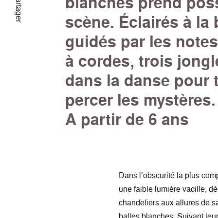
blanches prend poss
Partager
scène. Éclairés à la
guidés par les note
à cordes, trois jong
dans la danse pour 
percer les mystères.
A partir de 6 ans
Dans l’obscurité la plus compl
une faible lumière vacille, 
chandeliers aux allures de sa
balles blanches. Suivant leu