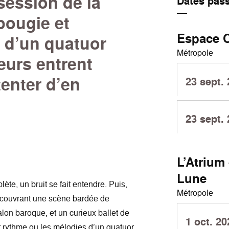
ession de la
Dates pas
 bougie et
Espace C
s d’un quatuor
Métropole
leurs entrent
tenter d’en
23 sept.
23 sept.
L’Atrium 
Lune
ète, un bruit se fait entendre. Puis,
Métropole
découvrant une scène bardée de
lon baroque, et un curieux ballet de
1 oct. 20
r rythme ou les mélodies d’un quatuor