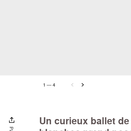
1
—
4
Un curieux ballet de