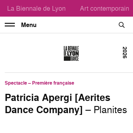
La Biennale de Lyon
Art contemporain
Menu
2026
Spectacle – Première française
Patricia Apergi [Aerites
Dance Company]
– Planites