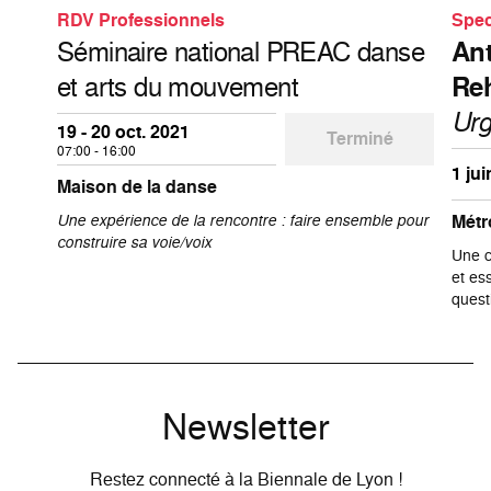
RDV Professionnels
Spec
Séminaire national PREAC danse
Ant
et arts du mouvement
Re
Ur
19 - 20 oct. 2021
Terminé
07:00 - 16:00
1 jui
Maison de la danse
Une expérience de la rencontre : faire ensemble pour
Métr
construire sa voie/voix
Une c
et es
quest
Newsletter
Restez connecté à la Biennale de Lyon !