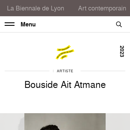
La Biennale de Lyon
Art contemporain
Menu
2023
DANSE 2023
ARTISTE
Bouside Ait Atmane