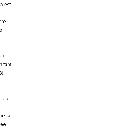
a est
dré
o
ant
 tant
),
l do
ne, à
éée