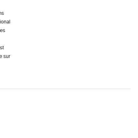
ns
ional
des
st
e sur