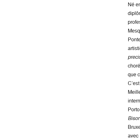
Né en
diplô
profe
Mesqu
Ponte
artis
preci
choré
que c
C’es
Meill
inter
Porto
Bison
Bruxe
avec 