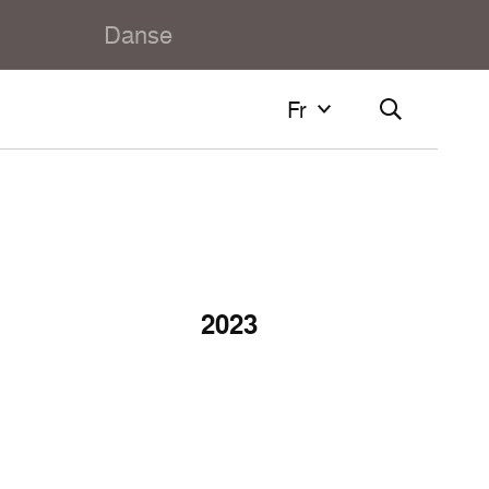
Danse
Fr
Fr
Français
English
2023