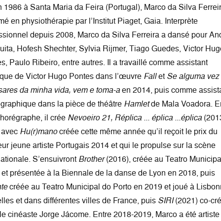
 1986 à Santa Maria da Feira (Portugal), Marco da Silva Ferreir
mé en physiothérapie par l’Institut Piaget, Gaia. Interprète
ssionnel depuis 2008, Marco da Silva Ferreira a dansé pour An
ita, Hofesh Shechter, Sylvia Rijmer, Tiago Guedes, Victor Hug
s, Paulo Ribeiro, entre autres. Il a travaillé comme assistant
tique de Victor Hugo Pontes dans l’œuvre
Fall
et
Se alguma vez
sares da minha vida, vem e toma-a
en 2014, puis comme assist
graphique dans la pièce de théâtre
Hamlet
de Mala Voadora. En
horégraphe, il crée
Nevoeiro 21, Réplica ... éplica ...éplica
(2013
t avec
Hu(r)mano
créée cette même année qu’il reçoit le prix du
eur jeune artiste Portugais 2014 et qui le propulse sur la scène
nationale. S’ensuivront
Brother
(2016), créée au Teatro Municipa
 et présentée à la Biennale de la danse de Lyon en 2018, puis
te
créée au Teatro Municipal do Porto en 2019 et joué à Lisbon
lles et dans différentes villes de France, puis
SIRI
(2021) co-cr
le cinéaste Jorge Jácome. Entre 2018-2019, Marco a été artiste