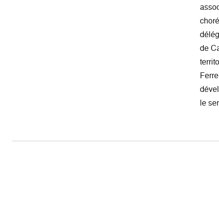
assoc
choré
délég
de Ca
terri
Ferre
dével
le se