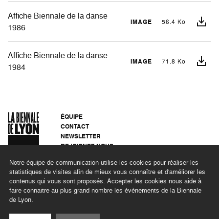
Affiche Biennale de la danse
IMAGE
56.4 Ko
1986
Affiche Biennale de la danse
IMAGE
71.8 Ko
1984
ÉQUIPE
CONTACT
NEWSLETTER
REJOIGNEZ-NOUS
ARCHIVES
Notre équipe de communication utilise les cookies pour réaliser les
CONFIDENTIALITÉ
statistiques de visites afin de mieux vous connaître et d'améliorer les
MENTIONS LÉGALES
contenus qui vous sont proposés. Accepter les cookies nous aide à
DÉMARCHE RSE
faire connaitre au plus grand nombre les évènements de la Biennale
de Lyon.