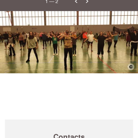
1
—
2
Contacts