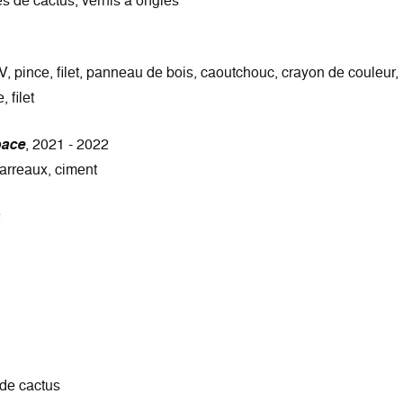
es de cactus, vernis à ongles
, pince, filet, panneau de bois, caoutchouc, crayon de couleur,
 filet
pace
, 2021 - 2022
arreaux, ciment
2
 de cactus