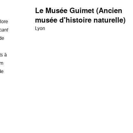
Le Musée Guimet (Ancien
musée d'histoire naturelle)
lore
Lyon
cant
de
ts à
um
de