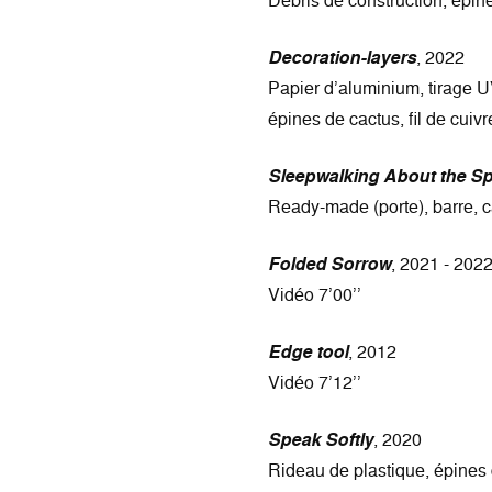
Débris de construction, épin
Decoration-layers
, 2022
Papier d’aluminium, tirage UV
épines de cactus, fil de cuivre,
Sleepwalking About the S
Ready-made (porte), barre, c
Folded Sorrow
, 2021 - 202
Vidéo 7’00’’
Edge tool
, 2012
Vidéo 7’12’’
Speak Softly
, 2020
Rideau de plastique, épines