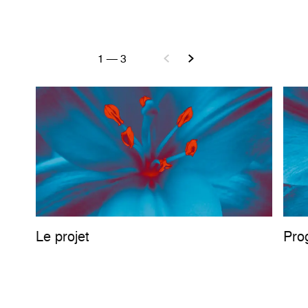
1
—
3
Le projet
Pro