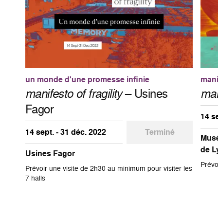
un monde d'une promesse infinie
manif
manifesto of fragility
– Usines
man
Fagor
14 s
14 sept. - 31 déc. 2022
Terminé
Musé
de L
Usines Fagor
Prévo
Prévoir une visite de 2h30 au minimum pour visiter les
7 halls