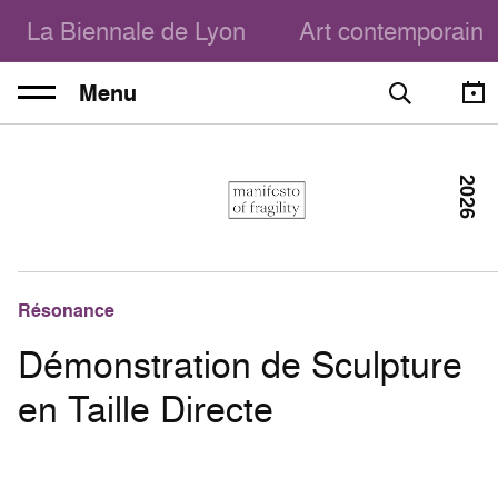
La Biennale de Lyon
Art contemporain
Menu
2026
Résonance
Démonstration de Sculpture
en Taille Directe