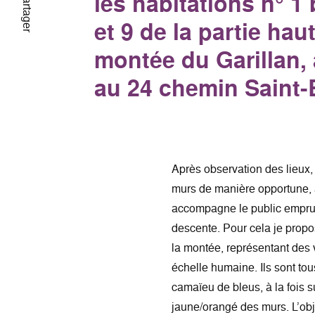
les habitations n° 1 b
Partager
et 9 de la partie hau
montée du Garillan,
au 24 chemin Saint-
Après observation des lieux, j
murs de manière opportune, a
accompagne le public emprun
descente. Pour cela je propo
la montée, représentant des
échelle humaine. Ils sont tous
camaïeu de bleus, à la fois su
jaune/orangé des murs. L’obje