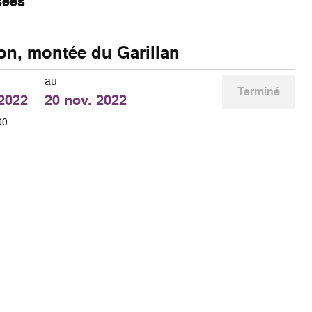
sées
on, montée du Garillan
au
Terminé
 2022
20 nov. 2022
00