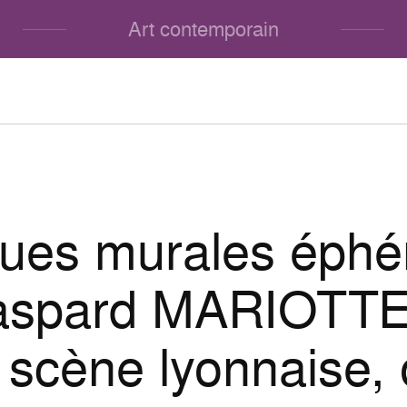
Art contemporain
ques murales éph
aspard MARIOTTE
 scène lyonnaise,