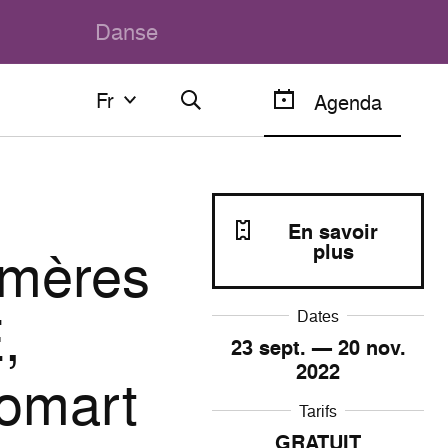
Danse
Fr
Fr
Agenda
Français
English
En savoir
émères
plus
,
Dates
23
sept. —
20
nov.
2022
 omart
Tarifs
GRATUIT