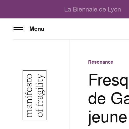
La Biennale de Lyon
Menu
Résonance
Fres
de G
jeune