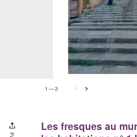
1
—
2
Les fresques au mu