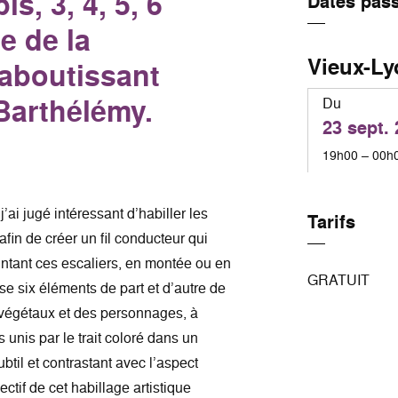
is, 3, 4, 5, 6
Dates pas
te de la
Vieux-Ly
 aboutissant
Barthélémy.
Du
23 sept.
19h00 – 00h
’ai jugé intéressant d’habiller les
Tarifs
fin de créer un fil conducteur qui
tant ces escaliers, en montée ou en
GRATUIT
se six éléments de part et d’autre de
 végétaux et des personnages, à
 unis par le trait coloré dans un
btil et contrastant avec l’aspect
ctif de cet habillage artistique