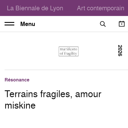
La Biennale de Lyon
Art contemporain
Menu
2026
Résonance
Terrains fragiles, amour
miskine