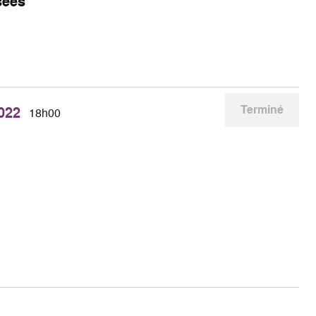
sées
Terminé
2022
18h00