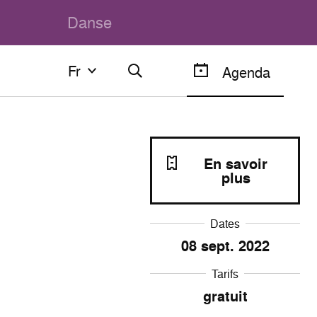
Danse
Fr
Fr
Agenda
Français
English
En savoir
plus
Dates
08
sept. 2022
Tarifs
gratuit