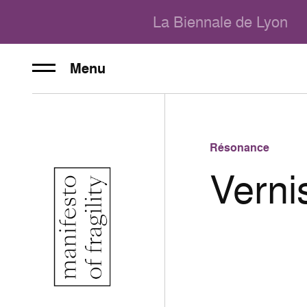
La Biennale de Lyon
Menu
Résonance
Verni