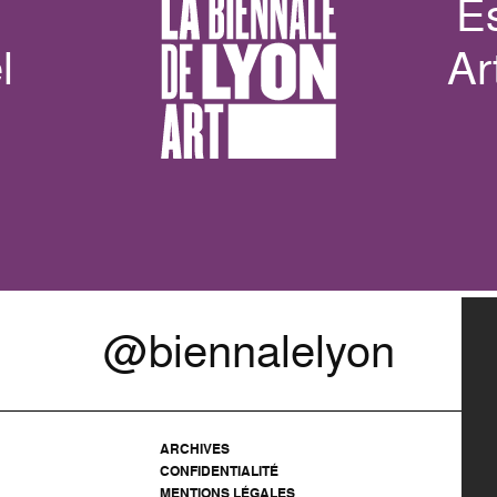
E
l
Ar
@biennalelyon
ARCHIVES
CONFIDENTIALITÉ
MENTIONS LÉGALES