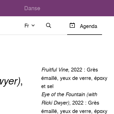
Danse
Fr
Fr
Agenda
Français
English
, 2022 : Grès
Fruitful Vine
wyer)
,
émaillé, yeux de verre, époxy
et sel
Eye of the Fountain (with
, 2022 : Grès
Ricki Dwyer)
émaillé, yeux de verre, époxy