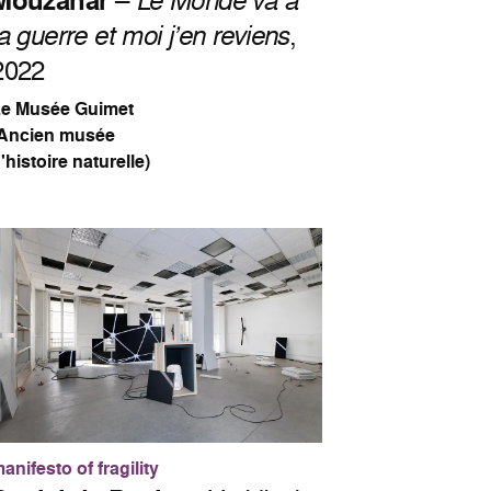
Mouzanar
–
la guerre et moi j’en reviens
,
2022
Le Musée Guimet
(Ancien musée
'histoire naturelle)
anifesto of fragility