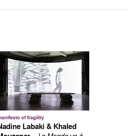
anifesto of fragility
Nadine Labaki & Khaled
Le Monde va à