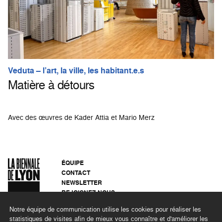
Veduta – l’art, la ville, les habitant.e.s
Matière à détours
Avec des œuvres de Kader Attia et Mario Merz
ÉQUIPE
CONTACT
NEWSLETTER
REJOIGNEZ-NOUS
ARCHIVES
Notre équipe de communication utilise les cookies pour réaliser les
CONFIDENTIALITÉ
statistiques de visites afin de mieux vous connaître et d'améliorer les