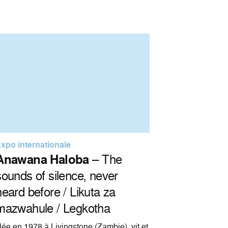
xpo internationale
Anawana Haloba
– The
sounds of silence, never
heard before / Likuta za
mazwahule / Legkotha
ée en 1978 à Livingstone (Zambie), vit et