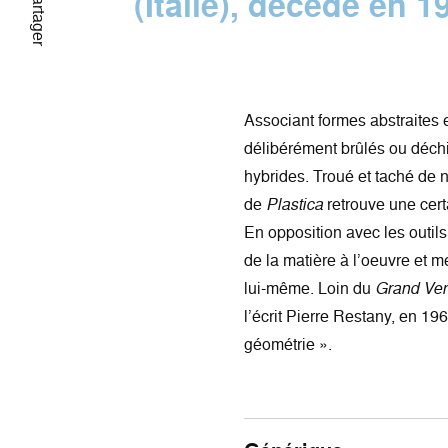
(Italie), décédé en 1
Partager
Associant formes abstraites 
délibérément brûlés ou déchi
hybrides. Troué et taché de no
de
Plastica
retrouve une certa
En opposition avec les outils 
de la matière à l’oeuvre et m
lui-même. Loin du
Grand Ver
l’écrit Pierre Restany, en 196
géométrie ».