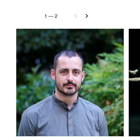
1
—
2