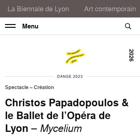
La Biennale de Lyon
Art contemporain
Menu
2026
DANSE 2023
Spectacle – Création
Christos Papadopoulos &
le Ballet de l’Opéra de
Lyon
–
Mycelium