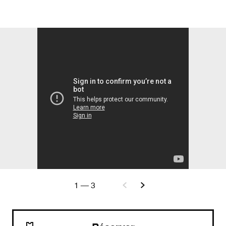
1
—
3