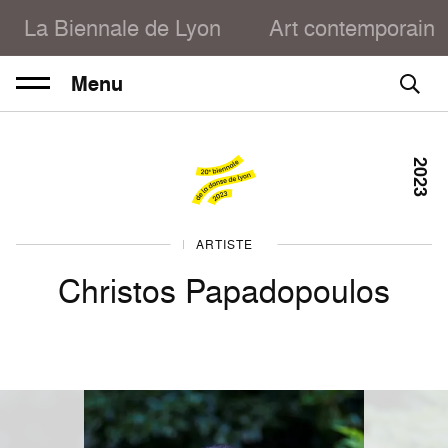
La Biennale de Lyon
Art contemporain
Menu
2023
DANSE 2023
ARTISTE
Christos Papadopoulos