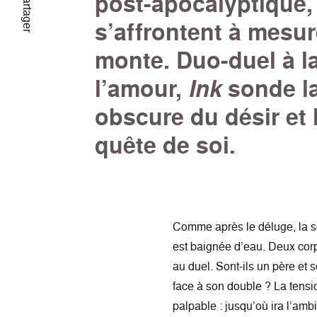
post-apocalyptique,
Partager
s’affrontent à mesur
monte. Duo-duel à la
l’amour,
Ink
sonde la
obscure du désir et 
quête de soi.
Comme après le déluge, la s
est baignée d’eau. Deux corp
au duel. Sont-ils un père et
face à son double ? La tensi
palpable : jusqu’où ira l’ambi