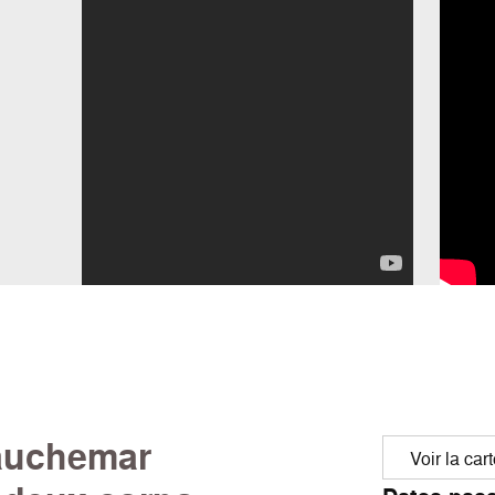
auchemar
Voir la car