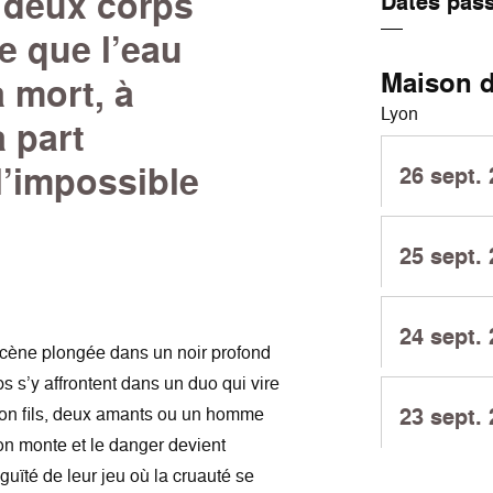
 deux corps
Dates pas
e que l’eau
Maison d
 mort, à
Lyon
 part
l’impossible
26 sept.
25 sept.
24 sept.
cène plongée dans un noir profond
s s’y affrontent dans un duo qui vire
 son fils, deux amants ou un homme
23 sept.
on monte et le danger devient
guïté de leur jeu où la cruauté se