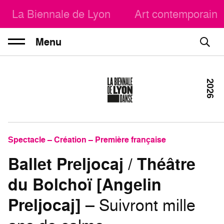
La Biennale de Lyon
Art contemporain
Menu
2026
Spectacle – Création – Première française
Ballet Preljocaj / Théâtre
du Bolchoï [Angelin
Preljocaj]
– Suivront mille