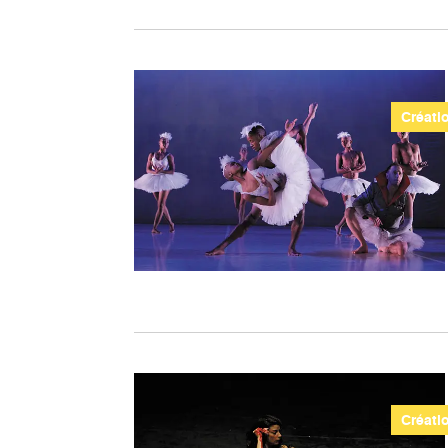
Créati
Créati