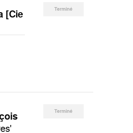
Terminé
 [Cie
Terminé
çois
es'