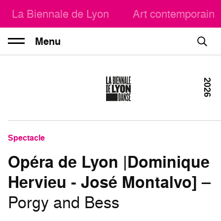
La Biennale de Lyon
Art contemporain
Menu
2026
Spectacle
Opéra de Lyon |Dominique
Hervieu - José Montalvo]
–
Porgy and Bess