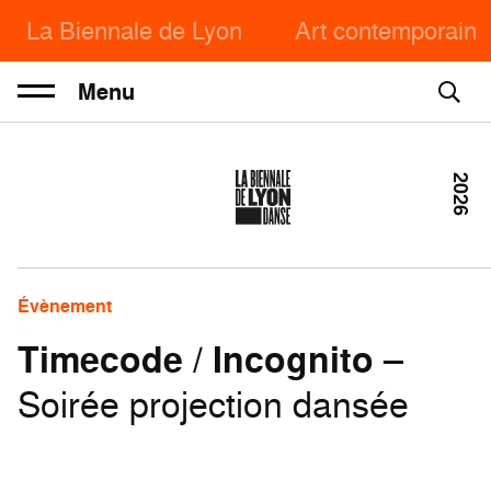
La Biennale de Lyon
Art contemporain
Menu
2026
Évènement
Timecode / Incognito
–
Soirée projection dansée