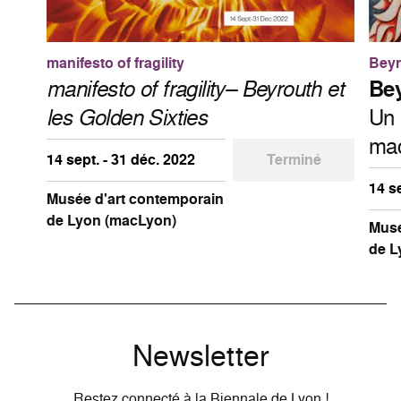
manifesto of fragility
Beyr
manifesto of fragility– Beyrouth et
Bey
les Golden Sixties
Un 
ma
14 sept. - 31 déc. 2022
Terminé
14 s
Musée d'art contemporain
de Lyon (macLyon)
Musé
de L
Newsletter
Restez connecté à la Biennale de Lyon !