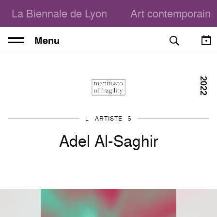
La Biennale de Lyon
Art contemporain
Menu
2022
LES ARTISTES
ARTISTE
Adel Al-Saghir