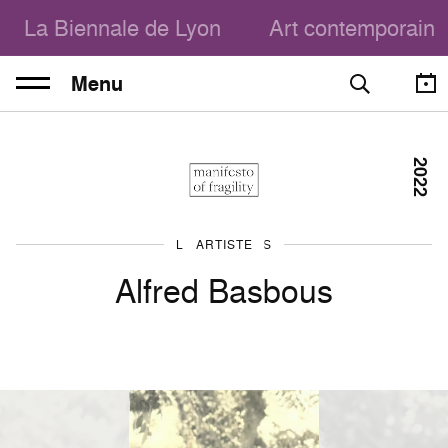
La Biennale de Lyon
Art contemporain
Menu
2022
LES ARTISTES
ARTISTE
Alfred Basbous