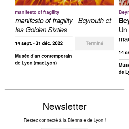
manifesto of fragility
Beyr
manifesto of fragility– Beyrouth et
Bey
les Golden Sixties
Un 
ma
14 sept. - 31 déc. 2022
Terminé
14 s
Musée d'art contemporain
de Lyon (macLyon)
Musé
de L
Newsletter
Restez connecté à la Biennale de Lyon !