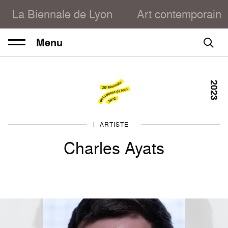
La Biennale de Lyon
Art contemporain
Menu
2023
DANSE 2023
ARTISTE
Charles Ayats