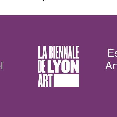
E
l
Ar