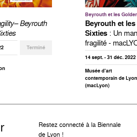
Beyrouth et les Golden
gility– Beyrouth
Beyrouth et le
ixties
Sixties
: Un mani
fragilité - macL
22
Terminé
14 sept. - 31 déc. 2022
on
Musée d'art
contemporain de Lyo
(macLyon)
r
Restez connecté à la Biennale
de Lyon !