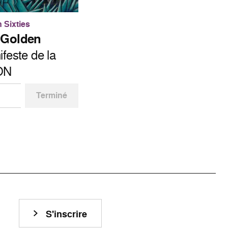
 Sixties
s Golden
feste de la
YON
Terminé
n
S'inscrire