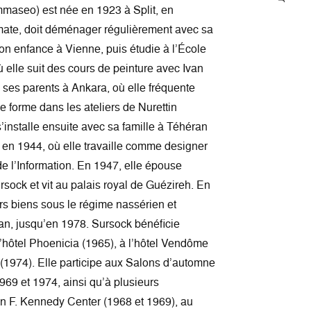
mmaseo) est née en 1923 à Split, en
mate, doit déménager régulièrement avec sa
son enfance à Vienne, puis étudie à l’École
 elle suit des cours de peinture avec Ivan
e ses parents à Ankara, où elle fréquente
se forme dans les ateliers de Nurettin
s’installe ensuite avec sa famille à Téhéran
en 1944, où elle travaille comme designer
de l’Information. En 1947, elle épouse
ursock et vit au palais royal de Guézireh. En
rs biens sous le régime nassérien et
ban, jusqu’en 1978. Sursock bénéficie
l’hôtel Phoenicia (1965), à l’hôtel Vendôme
 (1974). Elle participe aux Salons d’automne
69 et 1974, ainsi qu’à plusieurs
hn F. Kennedy Center (1968 et 1969), au