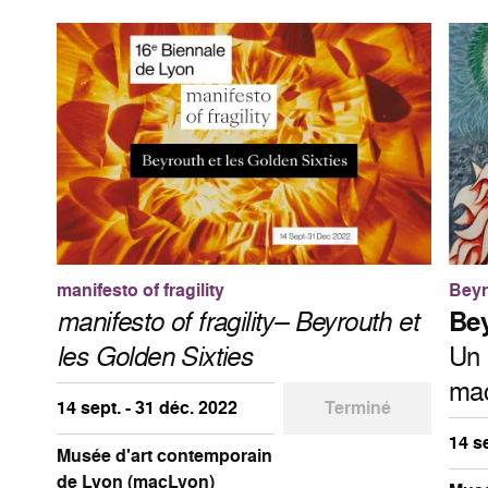
manifesto of fragility
Beyr
manifesto of fragility– Beyrouth et
Bey
les Golden Sixties
Un 
ma
14 sept. - 31 déc. 2022
Terminé
14 s
Musée d'art contemporain
de Lyon (macLyon)