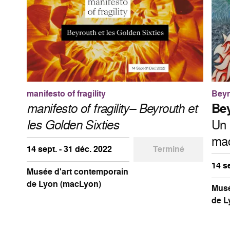
manifesto of fragility
Beyr
manifesto of fragility– Beyrouth et
Bey
les Golden Sixties
Un 
ma
14 sept. - 31 déc. 2022
Terminé
14 s
Musée d'art contemporain
de Lyon (macLyon)
Musé
de L