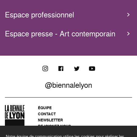
Espace professionnel
Espace presse - Art contemporain
@biennalelyon
ÉQUIPE
CONTACT
NEWSLETTER
REJOIGNEZ-NOUS
ARCHIVES
Notre équipe de communication utilise les cookies pour réaliser les