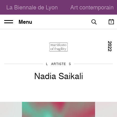
La Biennale de Lyon
Art contemporain
Menu
2022
LES ARTISTES
ARTISTE
Nadia Saikali