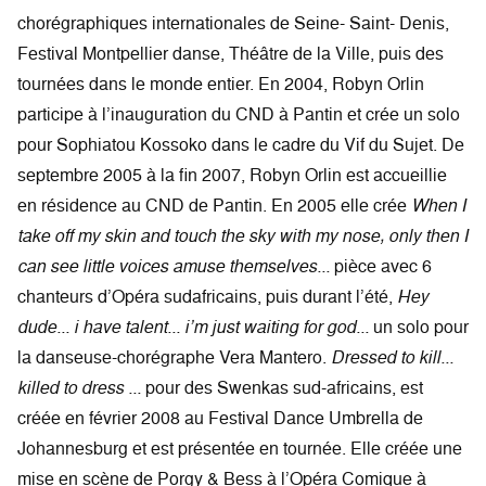
chorégraphiques internationales de Seine- Saint- Denis,
Festival Montpellier danse, Théâtre de la Ville, puis des
tournées dans le monde entier. En 2004, Robyn Orlin
participe à l’inauguration du CND à Pantin et crée un solo
pour Sophiatou Kossoko dans le cadre du Vif du Sujet. De
septembre 2005 à la fin 2007, Robyn Orlin est accueillie
en résidence au CND de Pantin. En 2005 elle crée
When I
take off my skin and touch the sky with my nose, only then I
can see little voices amuse themselves...
pièce avec 6
chanteurs d’Opéra sudafricains, puis durant l’été,
Hey
dude... i have talent... i’m just waiting for god...
un solo pour
la danseuse-chorégraphe Vera Mantero.
Dressed to kill...
killed to dress ...
pour des Swenkas sud-africains, est
créée en février 2008 au Festival Dance Umbrella de
Johannesburg et est présentée en tournée. Elle créée une
mise en scène de Porgy & Bess à l’Opéra Comique à