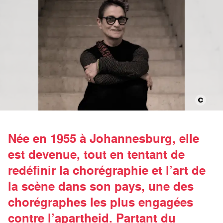
Née en 1955 à Johannesburg, elle
est devenue, tout en tentant de
redéfinir la chorégraphie et l’art de
la scène dans son pays, une des
chorégraphes les plus engagées
contre l’apartheid. Partant du