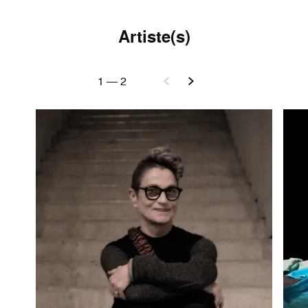
Artiste(s)
1
—
2