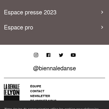
Espace presse 2023
Espace pro
@biennaledanse
ÉQUIPE
CONTACT
NEWSLETTER
REJOIGNEZ-NOUS
ARCHIVES
Notre équipe de communication utilise les cookies pour réaliser les