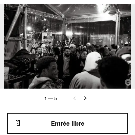
1
—
5
Entrée libre