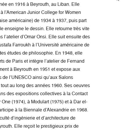
ée en 1916 à Beyrouth, au Liban. Elle
s à l’American Junior College for Women
naise américaine) de 1934 à 1937, puis part
le enseigne le dessin. Elle retourne très vite
 l’atelier d’Omar Onsi. Elle suit ensuite des
ustafa Farroukh à l’Université américaine de
des études de philosophie. En 1948, elle
rts de Paris et intègre l’atelier de Fernand
vement à Beyrouth en 1951 et expose aux
is de l’UNESCO ainsi qu’aux Salons
tout au long des années 1960. Ses oeuvres
s des expositions collectives à la Contact
ry One (1974), à Modulart (1975) et à Dar el-
articipe à la Biennale d’Alexandrie en 1968.
culté d’ingénierie et d’architecture de
outh. Elle reçoit le prestigieux prix de