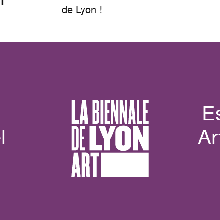
de Lyon !
E
l
Ar