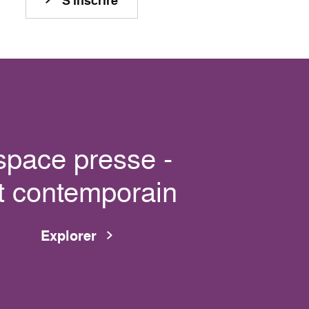
S'inscrire
space presse -
t contemporain
Explorer