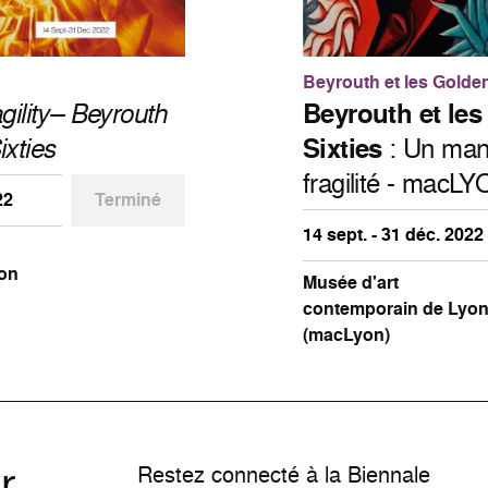
Beyrouth et les Golden
gility– Beyrouth
Beyrouth et le
ixties
Sixties
: Un mani
fragilité - macL
22
Terminé
14 sept. - 31 déc. 2022
on
Musée d'art
contemporain de Lyo
(macLyon)
r
Restez connecté à la Biennale