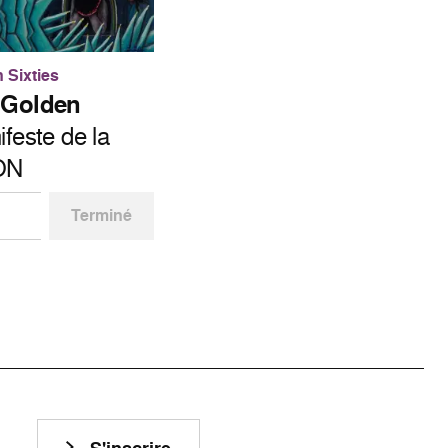
 Sixties
s Golden
feste de la
YON
Terminé
n