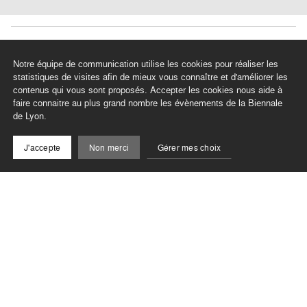
En lien avec
Notre équipe de communication utilise les cookies pour réaliser les
statistiques de visites afin de mieux vous connaître et d'améliorer les
contenus qui vous sont proposés. Accepter les cookies nous aide à
faire connaitre au plus grand nombre les évènements de la Biennale
de Lyon.
J'accepte
Non merci
Gérer mes choix
Spectacle
Lia Rodrigues
–
Borda