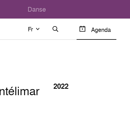
Danse
Fr
Fr
Agenda
Français
English
2022
ntélimar