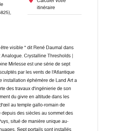
Calculer votre
de
itinéraire
825),
it être visible " dit René Daumal dans
Analogue. Crystalline Thresholds |
ine Mirlesse est une série de sept
culptés par les vents de l'Atlantique
te installation éphémère de Land Art a
rte des travaux d'ingénierie de son
ment du givre en altitude dans les
 d'œil au temple gallo-romain de
e depuis des siècles au sommet des
uys, situé de manière unique au-
uages. Sept portails sont installés