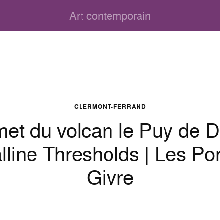
Art contemporain
CLERMONT-FERRAND
t du volcan le Puy de 
lline Thresholds | Les Po
Givre